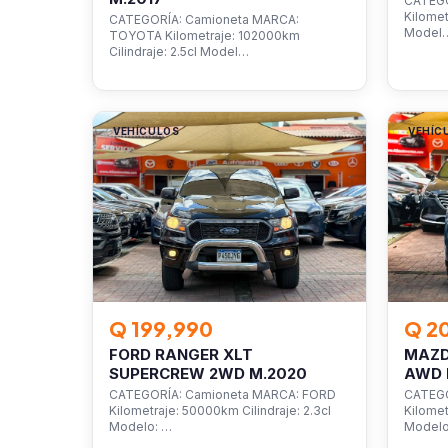
CATEGO
Kilomet
CATEGORÍA: Camioneta MARCA:
Model
TOYOTA Kilometraje: 102000km
Cilindraje: 2.5cl Model…
VEHÍCULOS
VEHÍC
Q 199,990
Q 2
FORD RANGER XLT
MAZD
SUPERCREW 2WD M.2020
AWD 
CATEGORÍA: Camioneta MARCA: FORD
CATEGO
Kilometraje: 50000km Cilindraje: 2.3cl
Kilomet
Modelo: …
Model