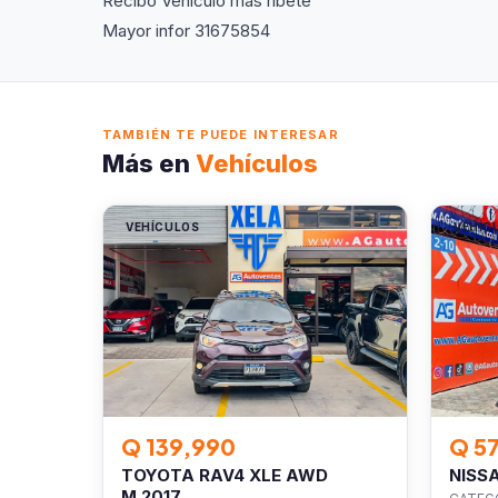
Recibo Vehículo más ribete
Mayor infor 31675854
TAMBIÉN TE PUEDE INTERESAR
Más en
Vehículos
VEHÍCULOS
VEHÍC
Q 139,990
Q 5
TOYOTA RAV4 XLE AWD
NISS
M.2017