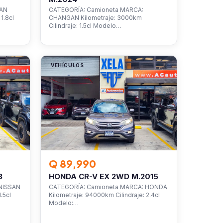
SAN
CATEGORÍA: Camioneta MARCA:
1.8cl
CHANGAN Kilometraje: 3000km
Cilindraje: 1.5cl Modelo…
VEHÍCULOS
Q 89,990
3
HONDA CR-V EX 2WD M.2015
NISSAN
CATEGORÍA: Camioneta MARCA: HONDA
.5cl
Kilometraje: 94000km Cilindraje: 2.4cl
Modelo:…