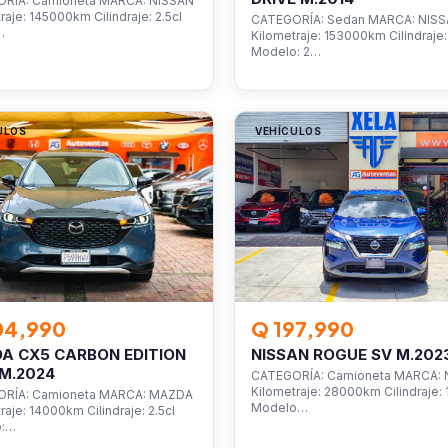
RÍA: Camioneta MARCA: NISSAN
raje: 145000km Cilindraje: 2.5cl
CATEGORÍA: Sedan MARCA: NIS
…
Kilometraje: 153000km Cilindraje: 
Modelo: 2…
ULOS
VEHÍCULOS
04,990
Q 197,990
A CX5 CARBON EDITION
NISSAN ROGUE SV M.202
M.2024
CATEGORÍA: Camioneta MARCA: 
Kilometraje: 28000km Cilindraje: 1
RÍA: Camioneta MARCA: MAZDA
Modelo…
raje: 14000km Cilindraje: 2.5cl
o:…