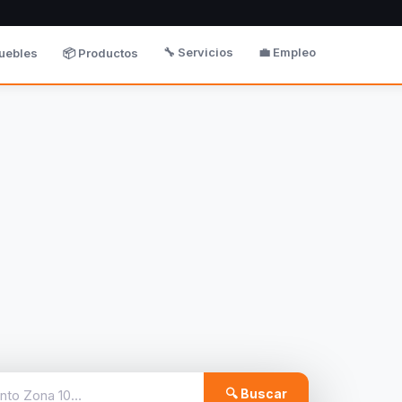
🔧 Servicios
💼 Empleo
uebles
📦 Productos
🔍 Buscar