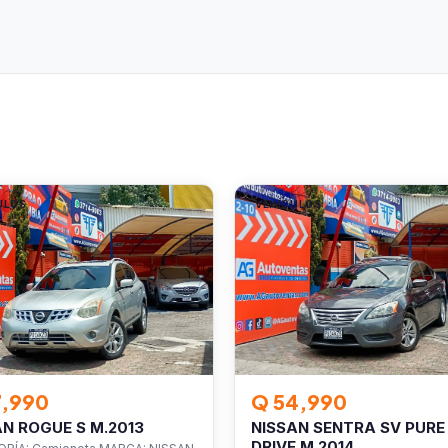
ULOS
VEHÍCULOS
7,990
Q 54,990
AN ROGUE S M.2013
NISSAN SENTRA SV PURE
DRIVE M.2014