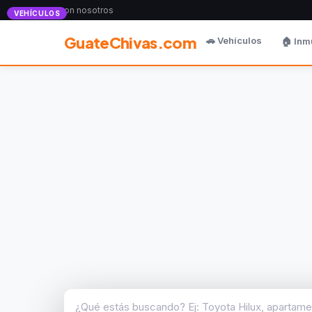
Anunciate con nosotros
VEHÍCULOS
GuateChivas.com
🚗 Vehículos
🏠 Inm