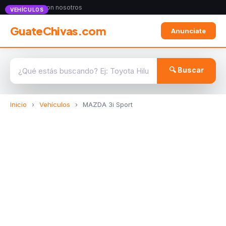
Anunciate con nosotros
VEHÍCULOS
GuateChivas.com
Anunciate
🔍 Buscar
Inicio
›
Vehículos
›
MAZDA 3i Sport