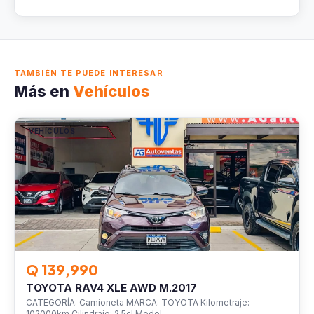
TAMBIÉN TE PUEDE INTERESAR
Más en
Vehículos
VEHÍCULOS
Q 139,990
TOYOTA RAV4 XLE AWD M.2017
CATEGORÍA: Camioneta MARCA: TOYOTA Kilometraje:
102000km Cilindraje: 2.5cl Model…