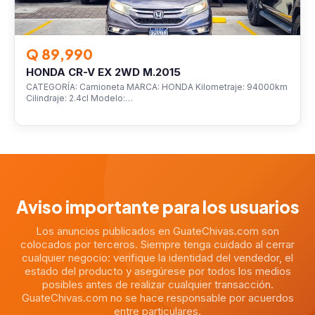
Q 89,990
HONDA CR-V EX 2WD M.2015
CATEGORÍA: Camioneta MARCA: HONDA Kilometraje: 94000km
Cilindraje: 2.4cl Modelo:…
Aviso importante para los usuarios
Los anuncios publicados en GuateChivas.com son
colocados por terceros. Siempre tenga cuidado al cerrar
cualquier negocio: verifique la identidad del vendedor, el
estado del producto y asegúrese por todos los medios
posibles antes de realizar cualquier transacción.
GuateChivas.com no se hace responsable por acuerdos
entre particulares.