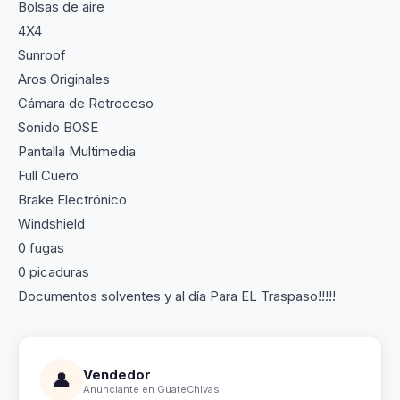
Bolsas de aire
4X4
Sunroof
Aros Originales
Cámara de Retroceso
Sonido BOSE
Pantalla Multimedia
Full Cuero
Brake Electrónico
Windshield
0 fugas
0 picaduras
Documentos solventes y al día Para EL Traspaso!!!!!
Vendedor
👤
Anunciante en GuateChivas