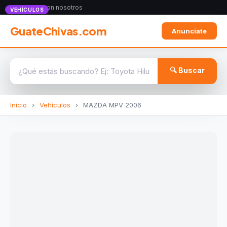
Anunciate con nosotros
VEHÍCULOS
GuateChivas.com
Anunciate
🔍 Buscar
Inicio
›
Vehículos
›
MAZDA MPV 2006