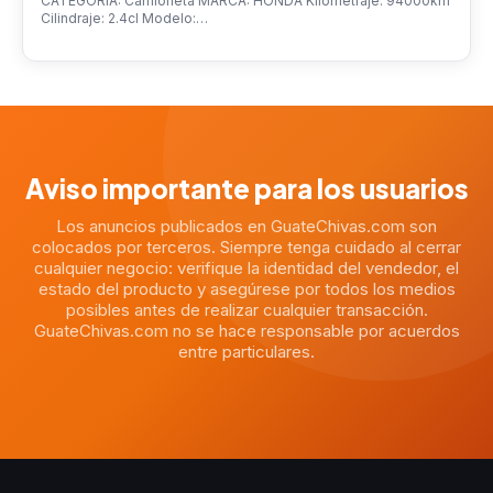
CATEGORÍA: Camioneta MARCA: HONDA Kilometraje: 94000km
Cilindraje: 2.4cl Modelo:…
Aviso importante para los usuarios
Los anuncios publicados en GuateChivas.com son
colocados por terceros. Siempre tenga cuidado al cerrar
cualquier negocio: verifique la identidad del vendedor, el
estado del producto y asegúrese por todos los medios
posibles antes de realizar cualquier transacción.
GuateChivas.com no se hace responsable por acuerdos
entre particulares.