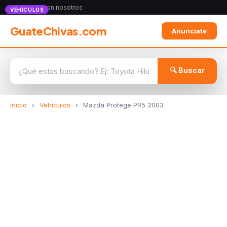
Anunciate con nosotros
VEHÍCULOS
GuateChivas.com
Anunciate
🔍 Buscar
Inicio
›
Vehículos
›
Mazda Protege PR5 2003