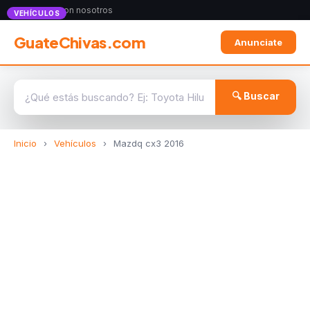
Anunciate con nosotros
VEHÍCULOS
GuateChivas.com
Anunciate
🔍 Buscar
Inicio
›
Vehículos
›
Mazdq cx3 2016