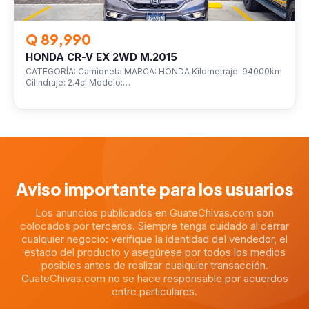
Q 89,990
HONDA CR-V EX 2WD M.2015
CATEGORÍA: Camioneta MARCA: HONDA Kilometraje: 94000km
Cilindraje: 2.4cl Modelo:…
Aviso importante para los usuarios
Los anuncios publicados en GuateChivas.com son
colocados por terceros. Siempre tenga cuidado al cerrar
cualquier negocio: verifique la identidad del vendedor, el
estado del producto y asegúrese por todos los medios
posibles antes de realizar cualquier transacción.
GuateChivas.com no se hace responsable por acuerdos
entre particulares.