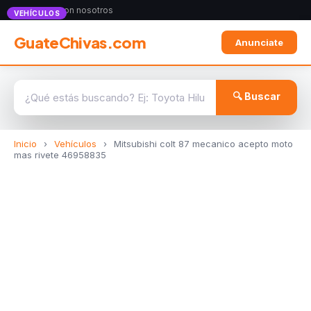
Anunciate con nosotros
VEHÍCULOS
GuateChivas.com
Anunciate
🔍 Buscar
Inicio
›
Vehículos
›
Mitsubishi colt 87 mecanico acepto moto
mas rivete 46958835