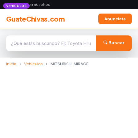
Anunciate con nosotros
VEHÍCULOS
GuateChivas.com
Anunciate
🔍 Buscar
Inicio
›
Vehículos
›
MITSUBISHI MIRAGE