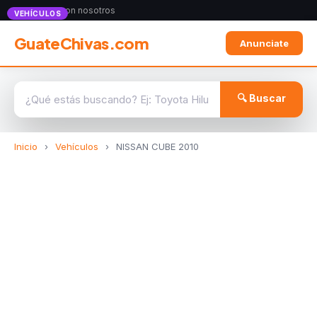
Anunciate con nosotros
VEHÍCULOS
GuateChivas.com
Anunciate
🔍 Buscar
Inicio
›
Vehículos
›
NISSAN CUBE 2010