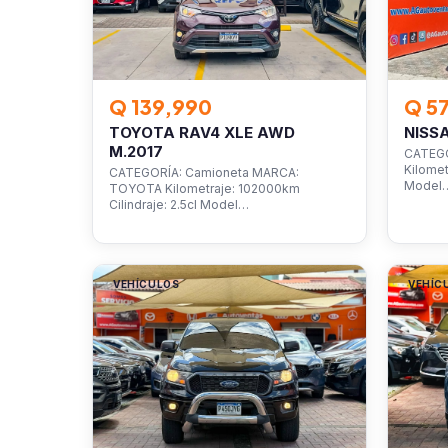
Q 139,990
Q 5
TOYOTA RAV4 XLE AWD
NISS
M.2017
CATEGO
Kilomet
CATEGORÍA: Camioneta MARCA:
Model
TOYOTA Kilometraje: 102000km
Cilindraje: 2.5cl Model…
VEHÍCULOS
VEHÍC