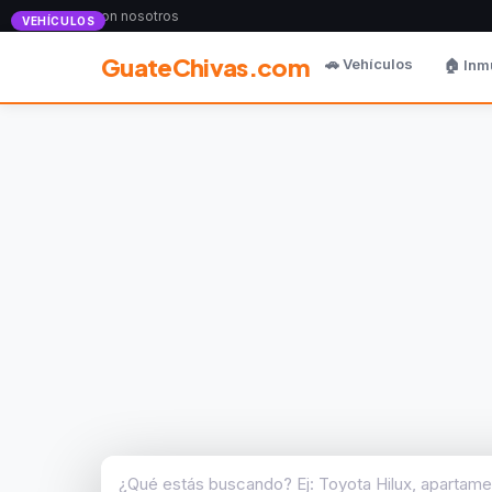
Anunciate con nosotros
VEHÍCULOS
GuateChivas.com
🚗 Vehículos
🏠 Inm