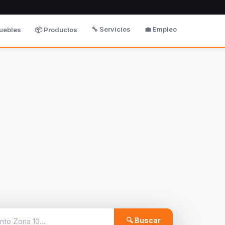
🔧 Servicios
💼 Empleo
uebles
📦 Productos
🔍 Buscar