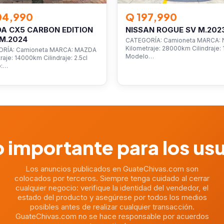
04,990
Q 197,990
A CX5 CARBON EDITION
NISSAN ROGUE SV M.202
M.2024
CATEGORÍA: Camioneta MARCA: 
Kilometraje: 28000km Cilindraje: 1
RÍA: Camioneta MARCA: MAZDA
Modelo…
raje: 14000km Cilindraje: 2.5cl
o:…
 importante para los us
Los anuncios publicados en GuateChivas.com son
colocados por terceros. Siempre tenga cuidado al cerrar
cualquier negocio: verifique la identidad del vendedor, el
estado del producto y asegúrese por todos los medios
posibles antes de realizar cualquier transacción.
GuateChivas.com no se hace responsable por acuerdos