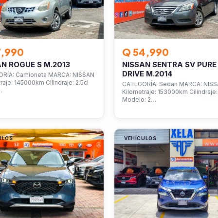
7,990
Q 54,990
AN ROGUE S M.2013
NISSAN SENTRA SV PURE
DRIVE M.2014
RÍA: Camioneta MARCA: NISSAN
raje: 145000km Cilindraje: 2.5cl
CATEGORÍA: Sedan MARCA: NIS
…
Kilometraje: 153000km Cilindraje: 
Modelo: 2…
ULOS
VEHÍCULOS