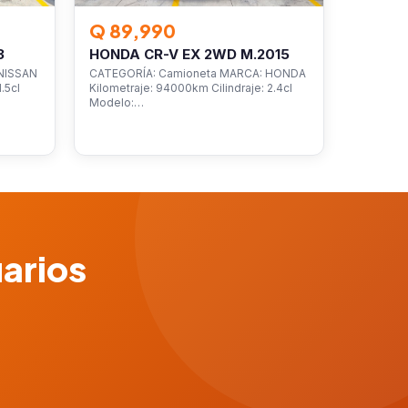
Q 89,990
3
HONDA CR-V EX 2WD M.2015
NISSAN
CATEGORÍA: Camioneta MARCA: HONDA
.5cl
Kilometraje: 94000km Cilindraje: 2.4cl
Modelo:…
uarios