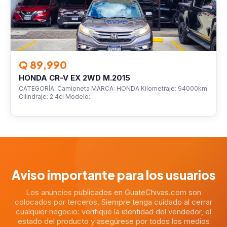
Q 89,990
HONDA CR-V EX 2WD M.2015
CATEGORÍA: Camioneta MARCA: HONDA Kilometraje: 94000km
Cilindraje: 2.4cl Modelo:…
Aviso importante para los usuarios
Los anuncios publicados en GuateChivas.com son
colocados por terceros. Siempre tenga cuidado al cerrar
cualquier negocio: verifique la identidad del vendedor, el
estado del producto y asegúrese por todos los medios