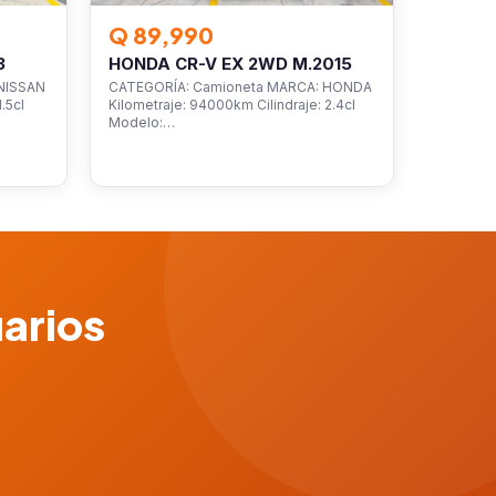
Q 89,990
3
HONDA CR-V EX 2WD M.2015
NISSAN
CATEGORÍA: Camioneta MARCA: HONDA
.5cl
Kilometraje: 94000km Cilindraje: 2.4cl
Modelo:…
uarios