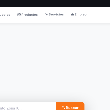
🔧 Servicios
💼 Empleo
uebles
📦 Productos
🔍 Buscar