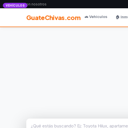
Anunciate con nosotros
VEHÍCULOS
GuateChivas.com
🚗 Vehículos
🏠 Inm