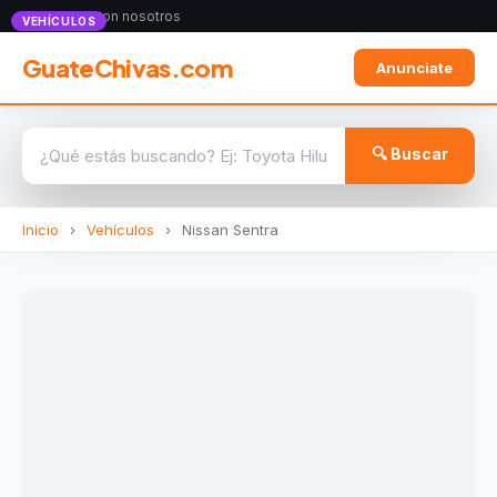
Anunciate con nosotros
VEHÍCULOS
GuateChivas.com
Anunciate
🔍 Buscar
Inicio
›
Vehículos
›
Nissan Sentra