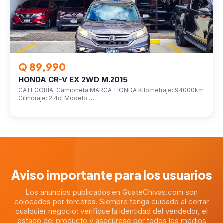
Q 89,990
HONDA CR-V EX 2WD M.2015
CATEGORÍA: Camioneta MARCA: HONDA Kilometraje: 94000km
Cilindraje: 2.4cl Modelo:…
Aviso importante para los usuarios
Los anuncios publicados en GuateChivas.com son
colocados por terceros. Siempre tenga cuidado al cerrar
cualquier negocio: verifique la identidad del vendedor, el
estado del producto y asegúrese por todos los medios