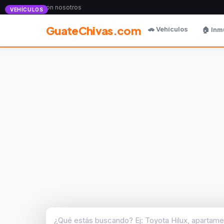
Anunciate con nosotros
VEHÍCULOS
GuateChivas.com
🚗 Vehículos
🏠 Inm