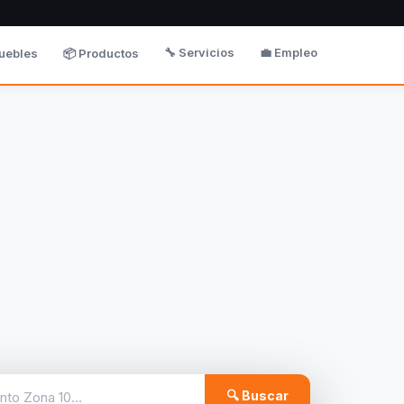
🔧 Servicios
💼 Empleo
uebles
📦 Productos
🔍 Buscar