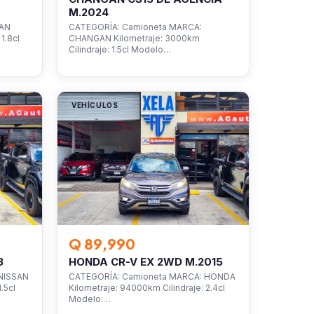
M.2024
SAN
CATEGORÍA: Camioneta MARCA:
1.8cl
CHANGAN Kilometraje: 3000km
Cilindraje: 1.5cl Modelo…
VEHÍCULOS
Q 89,990
3
HONDA CR-V EX 2WD M.2015
NISSAN
CATEGORÍA: Camioneta MARCA: HONDA
.5cl
Kilometraje: 94000km Cilindraje: 2.4cl
Modelo:…