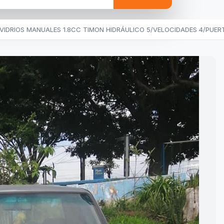
VIDRIOS MANUALES 1.8CC TIMON HIDRÁULICO 5/VELOCIDADES 4/PUER