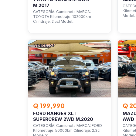
M.2017
CATEGO
Kilomet
CATEGORÍA: Camioneta MARCA:
Model
TOYOTA Kilometraje: 102000km
Cilindraje: 2.5cl Model…
VEHÍCULOS
VEHÍC
Q 199,990
Q 2
FORD RANGER XLT
MAZD
SUPERCREW 2WD M.2020
AWD 
CATEGORÍA: Camioneta MARCA: FORD
CATEGO
Kilometraje: 50000km Cilindraje: 2.3cl
Kilomet
Modelo: …
Model