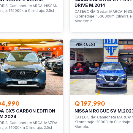
DRIVE M.2014
RÍA: Camioneta MARCA: NISSAN
raje: 145000km Cilindraje: 2.5cl
CATEGORÍA: Sedan MARCA: NIS
…
Kilometraje: 153000km Cilindraje: 
Modelo: 2…
ULOS
VEHÍCULOS
04,990
Q 197,990
A CX5 CARBON EDITION
NISSAN ROGUE SV M.202
M.2024
CATEGORÍA: Camioneta MARCA: 
Kilometraje: 28000km Cilindraje: 1
RÍA: Camioneta MARCA: MAZDA
Modelo…
raje: 14000km Cilindraje: 2.5cl
o:…