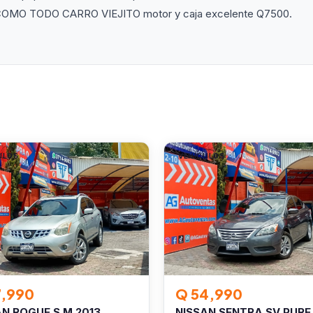
MO TODO CARRO VIEJITO motor y caja excelente Q7500.
ULOS
VEHÍCULOS
7,990
Q 54,990
AN ROGUE S M.2013
NISSAN SENTRA SV PURE