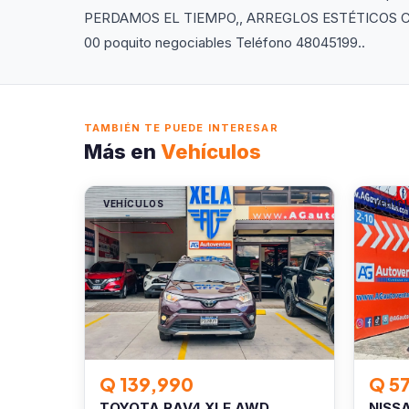
PERDAMOS EL TIEMPO,, ARREGLOS ESTÉTICOS CO
00 poquito negociables Teléfono 48045199..
TAMBIÉN TE PUEDE INTERESAR
Más en
Vehículos
VEHÍCULOS
VEHÍC
Q 139,990
Q 5
TOYOTA RAV4 XLE AWD
NISS