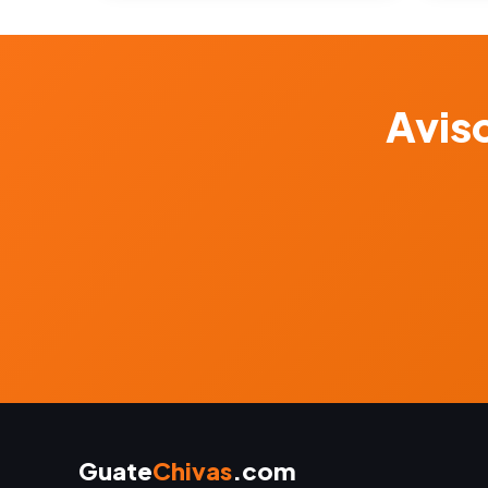
Aviso
Guate
Chivas
.com