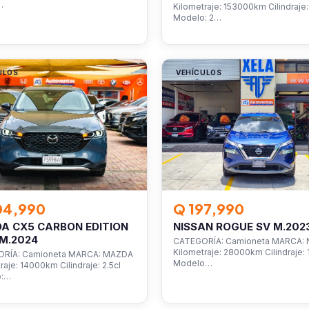
…
Kilometraje: 153000km Cilindraje: 
Modelo: 2…
ULOS
VEHÍCULOS
04,990
Q 197,990
A CX5 CARBON EDITION
NISSAN ROGUE SV M.202
M.2024
CATEGORÍA: Camioneta MARCA: 
Kilometraje: 28000km Cilindraje: 1
RÍA: Camioneta MARCA: MAZDA
Modelo…
raje: 14000km Cilindraje: 2.5cl
o:…