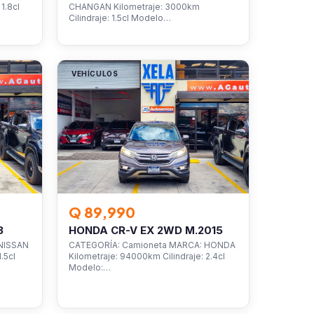
1.8cl
CHANGAN Kilometraje: 3000km
Cilindraje: 1.5cl Modelo…
VEHÍCULOS
Q 89,990
3
HONDA CR-V EX 2WD M.2015
NISSAN
CATEGORÍA: Camioneta MARCA: HONDA
.5cl
Kilometraje: 94000km Cilindraje: 2.4cl
Modelo:…