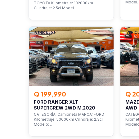
Model
TOYOTA Kilometraje: 102000km
Cilindraje: 2.5cl Model…
VEHÍCULOS
VEHÍC
Q 199,990
Q 2
FORD RANGER XLT
MAZD
SUPERCREW 2WD M.2020
AWD 
CATEGORÍA: Camioneta MARCA: FORD
CATEGO
Kilometraje: 50000km Cilindraje: 2.3cl
Kilomet
Modelo: …
Model