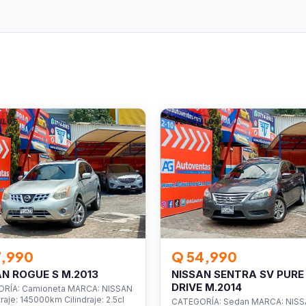
ULOS
VEHÍCULOS
7,990
Q 54,990
AN ROGUE S M.2013
NISSAN SENTRA SV PURE
DRIVE M.2014
RÍA: Camioneta MARCA: NISSAN
raje: 145000km Cilindraje: 2.5cl
CATEGORÍA: Sedan MARCA: NIS