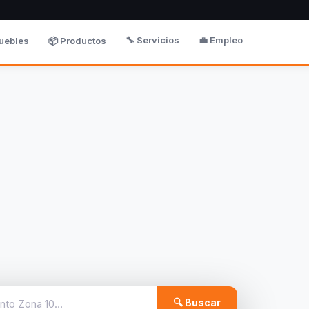
🔧 Servicios
💼 Empleo
uebles
📦 Productos
🔍 Buscar