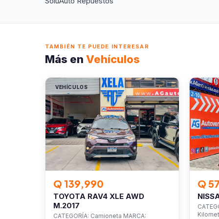
SoluAuto Repuestos
TAMBIÉN TE PUEDE INTERESAR
Más en
Vehículos
VEHÍCULOS
VEHÍC
Q 139,990
Q 5
TOYOTA RAV4 XLE AWD
NISS
M.2017
CATEGO
Kilomet
CATEGORÍA: Camioneta MARCA: