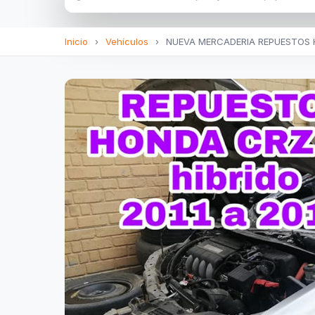
Inicio
›
Vehículos
›
NUEVA MERCADERIA REPUESTOS HO