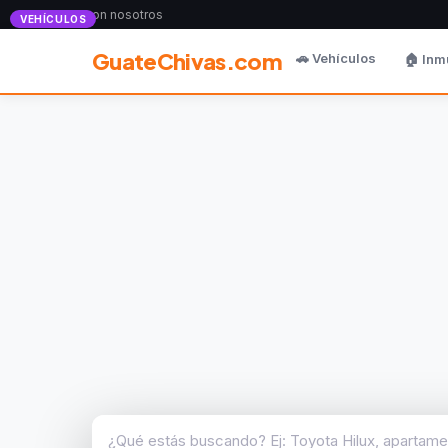
Anunciate con nosotros
VEHÍCULOS
GuateChivas.com
🚗 Vehículos
🏠 Inm