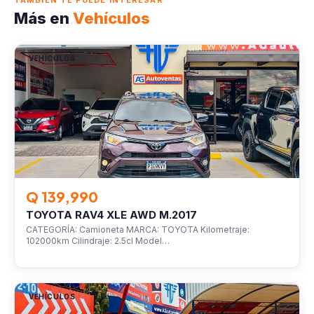
TAMBIÉN TE PUEDE INTERESAR
Más en
Vehículos
VEHÍCULOS
Q 139,990
TOYOTA RAV4 XLE AWD M.2017
CATEGORÍA: Camioneta MARCA: TOYOTA Kilometraje:
102000km Cilindraje: 2.5cl Model…
VEHÍCULOS