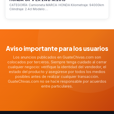
CATEGORÍA: Camioneta MARCA: HONDA Kilometraje: 94000km
Cilindraje: 2.4cl Modelo:…
Aviso importante para los usuarios
Los anuncios publicados en GuateChivas.com son
colocados por terceros. Siempre tenga cuidado al cerrar
cualquier negocio: verifique la identidad del vendedor, el
estado del producto y asegúrese por todos los medios
posibles antes de realizar cualquier transacción.
GuateChivas.com no se hace responsable por acuerdos
entre particulares.