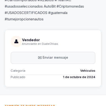
#usadosseleccionados AutoBit #Criptomonedas
#USADOSCERTIFICADOS #guatemala
#tumejoropcionenautos
Vendedor
👤
Anunciante en GuateChivas
✉️ Enviar mensaje
Categoría
Vehículos
Publicado
1 de octubre de 2024