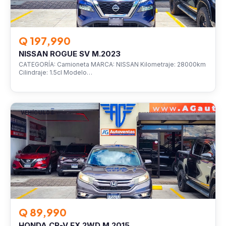
Q 197,990
NISSAN ROGUE SV M.2023
CATEGORÍA: Camioneta MARCA: NISSAN Kilometraje: 28000km
Cilindraje: 1.5cl Modelo…
VEHÍCULOS
Q 89,990
HONDA CR-V EX 2WD M.2015