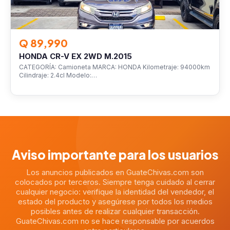
Q 89,990
HONDA CR-V EX 2WD M.2015
CATEGORÍA: Camioneta MARCA: HONDA Kilometraje: 94000km
Cilindraje: 2.4cl Modelo:…
Aviso importante para los usuarios
Los anuncios publicados en GuateChivas.com son
colocados por terceros. Siempre tenga cuidado al cerrar
cualquier negocio: verifique la identidad del vendedor, el
estado del producto y asegúrese por todos los medios
posibles antes de realizar cualquier transacción.
GuateChivas.com no se hace responsable por acuerdos