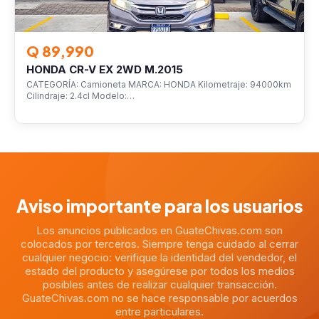
Q 89,990
HONDA CR-V EX 2WD M.2015
CATEGORÍA: Camioneta MARCA: HONDA Kilometraje: 94000km
Cilindraje: 2.4cl Modelo:…
Aviso importante para los usuarios
Los anuncios publicados en GuateChivas.com son
colocados por terceros. Siempre tenga cuidado al cerrar
cualquier negocio: verifique la identidad del vendedor, el
estado del producto y asegúrese por todos los medios
posibles antes de realizar cualquier transacción.
GuateChivas.com no se hace responsable por acuerdos
entre particulares.