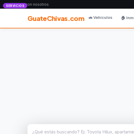
Anunciate con nosotros
SERVICIOS
GuateChivas.com
🚗 Vehículos
🏠 Inm