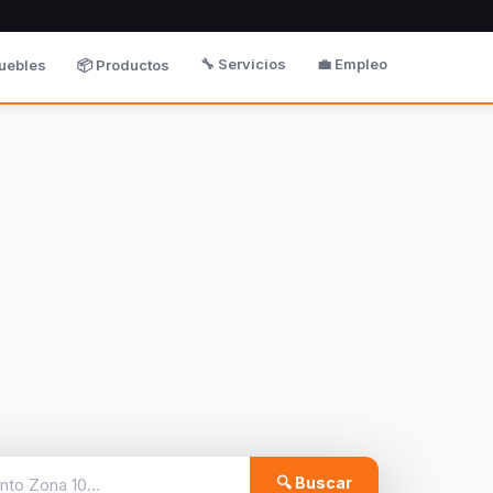
🔧 Servicios
💼 Empleo
uebles
📦 Productos
🔍 Buscar