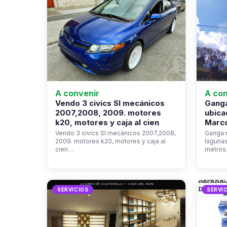
A convenir
A con
Vendo 3 civics SI mecánicos
Ganga
2007,2008, 2009. motores
ubica
k20, motores y caja al cien
Marco
Vendo 3 civics SI mecánicos 2007,2008,
Ganga r
2009. motores k20, motores y caja al
laguna
cien…
metro
SERVICIOS
SERVI