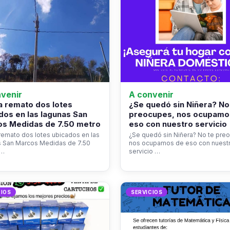
venir
A convenir
 remato dos lotes
¿Se quedó sin Niñera? No
dos en las lagunas San
preocupes, nos ocupamo
s Medidas de 7.50 metro
eso con nuestro servicio
emato dos lotes ubicados en las
¿Se quedó sin Niñera? No te pre
s San Marcos Medidas de 7.50
nos ocupamos de eso con nuest
s…
servicio …
CIOS
SERVICIOS