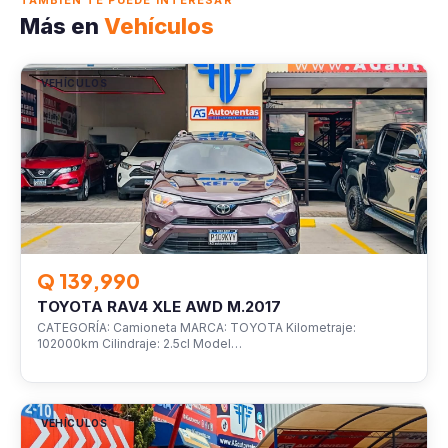
TAMBIÉN TE PUEDE INTERESAR
Más en
Vehículos
VEHÍCULOS
Q 139,990
TOYOTA RAV4 XLE AWD M.2017
CATEGORÍA: Camioneta MARCA: TOYOTA Kilometraje:
102000km Cilindraje: 2.5cl Model…
VEHÍCULOS