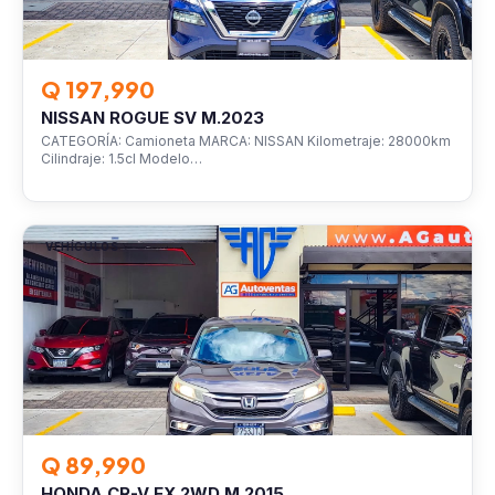
Q 197,990
NISSAN ROGUE SV M.2023
CATEGORÍA: Camioneta MARCA: NISSAN Kilometraje: 28000km
Cilindraje: 1.5cl Modelo…
VEHÍCULOS
Q 89,990
HONDA CR-V EX 2WD M.2015