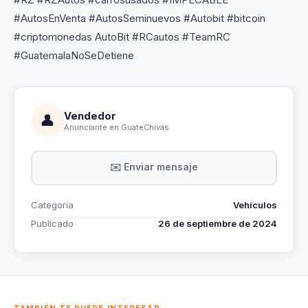
#AutosEnVenta #AutosSeminuevos #Autobit #bitcoin
#criptomonedas AutoBit #RCautos #TeamRC
#GuatemalaNoSeDetiene
Vendedor
👤
Anunciante en GuateChivas
✉️ Enviar mensaje
Categoría
Vehículos
Publicado
26 de septiembre de 2024