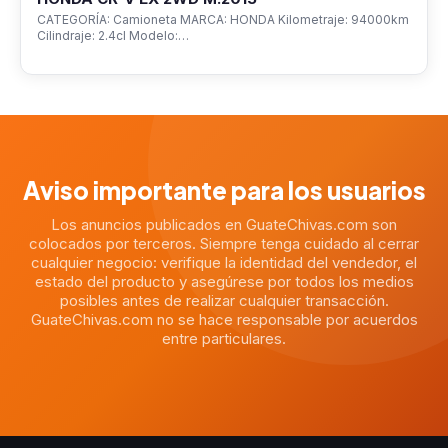
CATEGORÍA: Camioneta MARCA: HONDA Kilometraje: 94000km
Cilindraje: 2.4cl Modelo:…
Aviso importante para los usuarios
Los anuncios publicados en GuateChivas.com son
colocados por terceros. Siempre tenga cuidado al cerrar
cualquier negocio: verifique la identidad del vendedor, el
estado del producto y asegúrese por todos los medios
posibles antes de realizar cualquier transacción.
GuateChivas.com no se hace responsable por acuerdos
entre particulares.