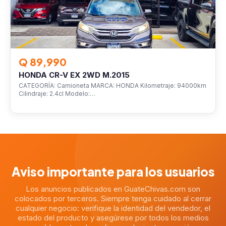
Q 89,990
HONDA CR-V EX 2WD M.2015
CATEGORÍA: Camioneta MARCA: HONDA Kilometraje: 94000km
Cilindraje: 2.4cl Modelo:…
Aviso importante para los usuarios
Los anuncios publicados en GuateChivas.com son
colocados por terceros. Siempre tenga cuidado al cerrar
cualquier negocio: verifique la identidad del vendedor, el
estado del producto y asegúrese por todos los medios