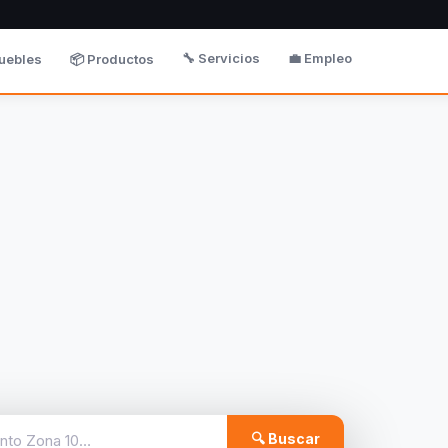
🔧 Servicios
💼 Empleo
uebles
📦 Productos
🔍 Buscar