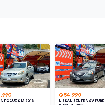
ULOS
VEHÍCULOS
7,990
Q 54,990
AN ROGUE S M.2013
NISSAN SENTRA SV PURE