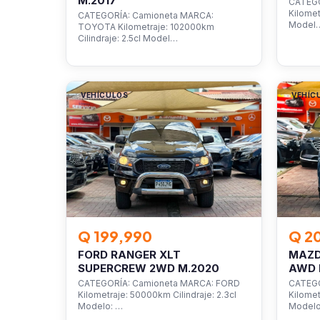
M.2017
CATEGO
Kilomet
CATEGORÍA: Camioneta MARCA:
Model
TOYOTA Kilometraje: 102000km
Cilindraje: 2.5cl Model…
VEHÍCULOS
VEHÍC
Q 199,990
Q 2
FORD RANGER XLT
MAZD
SUPERCREW 2WD M.2020
AWD 
CATEGORÍA: Camioneta MARCA: FORD
CATEGO
Kilometraje: 50000km Cilindraje: 2.3cl
Kilomet
Modelo: …
Model