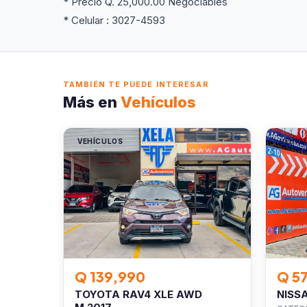
* Precio Q. 25,000.00 Negociables
* Celular : 3027-4593
TAMBIÉN TE PUEDE INTERESAR
Más en
Vehículos
VEHÍCULOS
VEHÍC
Q 139,990
Q 5
TOYOTA RAV4 XLE AWD
NISS