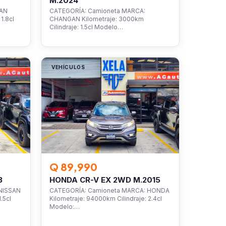
M.2024
SAN
CATEGORÍA: Camioneta MARCA:
1.8cl
CHANGAN Kilometraje: 3000km
Cilindraje: 1.5cl Modelo…
VEHÍCULOS
Q 89,990
3
HONDA CR-V EX 2WD M.2015
NISSAN
CATEGORÍA: Camioneta MARCA: HONDA
.5cl
Kilometraje: 94000km Cilindraje: 2.4cl
Modelo:…