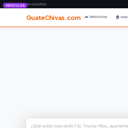
Anunciate con nosotros
VEHÍCULOS
GuateChivas.com
🚗 Vehículos
🏠 Inm