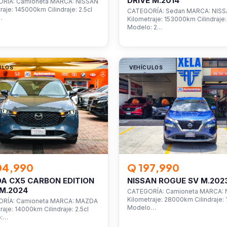
DRIVE M.2014
RÍA: Camioneta MARCA: NISSAN
raje: 145000km Cilindraje: 2.5cl
CATEGORÍA: Sedan MARCA: NIS
…
Kilometraje: 153000km Cilindraje: 
Modelo: 2…
ULOS
VEHÍCULOS
04,990
Q 197,990
A CX5 CARBON EDITION
NISSAN ROGUE SV M.202
M.2024
CATEGORÍA: Camioneta MARCA: 
Kilometraje: 28000km Cilindraje: 1
RÍA: Camioneta MARCA: MAZDA
Modelo…
raje: 14000km Cilindraje: 2.5cl
o:…