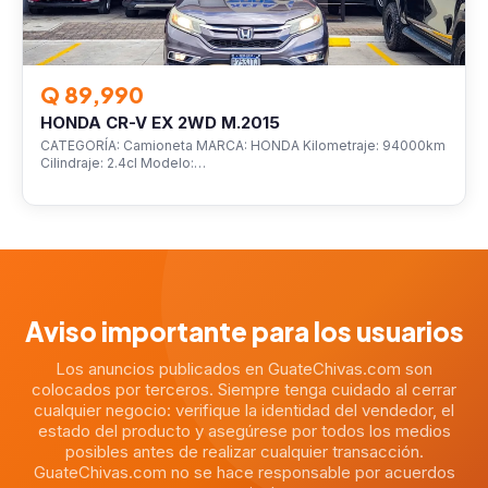
Q 89,990
HONDA CR-V EX 2WD M.2015
CATEGORÍA: Camioneta MARCA: HONDA Kilometraje: 94000km
Cilindraje: 2.4cl Modelo:…
Aviso importante para los usuarios
Los anuncios publicados en GuateChivas.com son
colocados por terceros. Siempre tenga cuidado al cerrar
cualquier negocio: verifique la identidad del vendedor, el
estado del producto y asegúrese por todos los medios
posibles antes de realizar cualquier transacción.
GuateChivas.com no se hace responsable por acuerdos