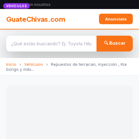
Anunciate con nosotros
VEHÍCULOS
GuateChivas.com
Anunciate
🔍 Buscar
Inicio
›
Vehículos
›
Repuestos de terracan, inyección , Kia
bongo y más...