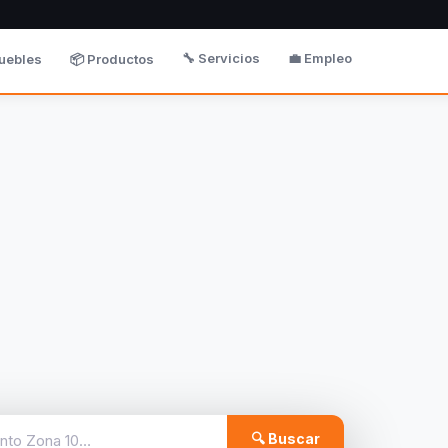
🔧 Servicios
💼 Empleo
uebles
📦 Productos
🔍 Buscar