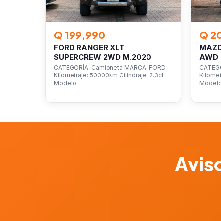
Q 199,990
Q 2
FORD RANGER XLT
MAZD
SUPERCREW 2WD M.2020
AWD 
CATEGORÍA: Camioneta MARCA: FORD
CATEGO
Kilometraje: 50000km Cilindraje: 2.3cl
Kilomet
Modelo: …
Model
Aviso