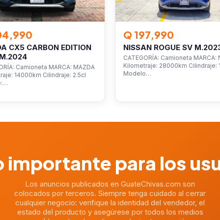
04,990
Q 197,990
A CX5 CARBON EDITION
NISSAN ROGUE SV M.202
M.2024
CATEGORÍA: Camioneta MARCA: 
Kilometraje: 28000km Cilindraje: 1
RÍA: Camioneta MARCA: MAZDA
Modelo…
raje: 14000km Cilindraje: 2.5cl
o:…
 importante para los us
Los anuncios publicados en GuateChivas.com son
colocados por terceros. Siempre tenga cuidado al cerrar
cualquier negocio: verifique la identidad del vendedor, el
estado del producto y asegúrese por todos los medios