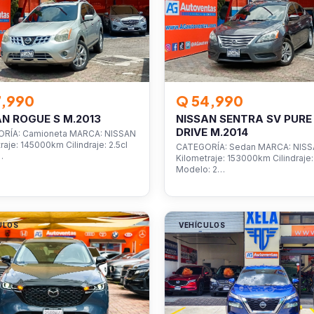
7,990
Q 54,990
AN ROGUE S M.2013
NISSAN SENTRA SV PURE
DRIVE M.2014
RÍA: Camioneta MARCA: NISSAN
raje: 145000km Cilindraje: 2.5cl
CATEGORÍA: Sedan MARCA: NIS
…
Kilometraje: 153000km Cilindraje: 
Modelo: 2…
ULOS
VEHÍCULOS