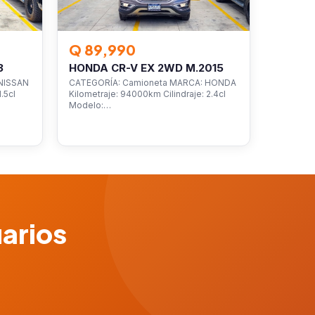
Q 89,990
3
HONDA CR-V EX 2WD M.2015
NISSAN
CATEGORÍA: Camioneta MARCA: HONDA
.5cl
Kilometraje: 94000km Cilindraje: 2.4cl
Modelo:…
uarios