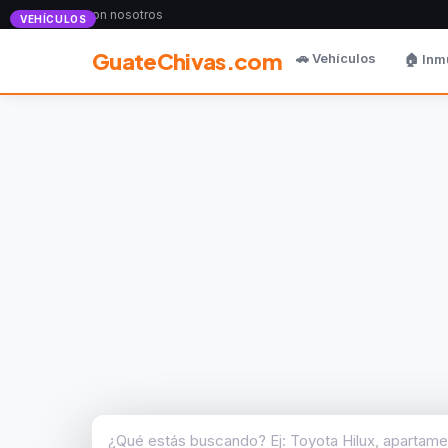
Anunciate con nosotros
VEHÍCULOS
GuateChivas.com
🚗 Vehículos
🏠 Inm