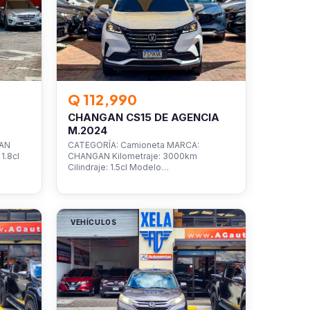
Q 112,990
CHANGAN CS15 DE AGENCIA
M.2024
SAN
CATEGORÍA: Camioneta MARCA:
1.8cl
CHANGAN Kilometraje: 3000km
Cilindraje: 1.5cl Modelo…
VEHÍCULOS