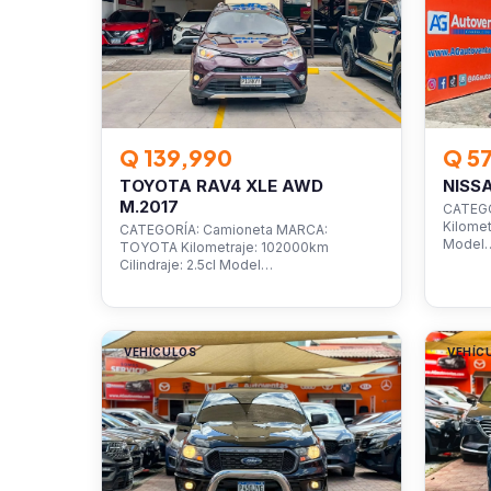
Q 139,990
Q 5
TOYOTA RAV4 XLE AWD
NISS
M.2017
CATEGO
Kilomet
CATEGORÍA: Camioneta MARCA:
Model
TOYOTA Kilometraje: 102000km
Cilindraje: 2.5cl Model…
VEHÍCULOS
VEHÍC