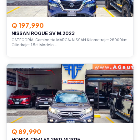
Q 197,990
NISSAN ROGUE SV M.2023
CATEGORÍA: Camioneta MARCA: NISSAN Kilometraje: 28000km
Cilindraje: 1.5cl Modelo…
VEHÍCULOS
Q 89,990
HONDA CR-V EX 2WD M.2015