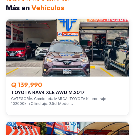
TAMBIÉN TE PUEDE INTERESAR
Más en
Vehículos
VEHÍCULOS
Q 139,990
TOYOTA RAV4 XLE AWD M.2017
CATEGORÍA: Camioneta MARCA: TOYOTA Kilometraje:
102000km Cilindraje: 2.5cl Model…
VEHÍCULOS