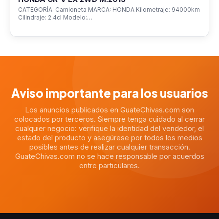
CATEGORÍA: Camioneta MARCA: HONDA Kilometraje: 94000km
Cilindraje: 2.4cl Modelo:…
Aviso importante para los usuarios
Los anuncios publicados en GuateChivas.com son
colocados por terceros. Siempre tenga cuidado al cerrar
cualquier negocio: verifique la identidad del vendedor, el
estado del producto y asegúrese por todos los medios
posibles antes de realizar cualquier transacción.
GuateChivas.com no se hace responsable por acuerdos
entre particulares.