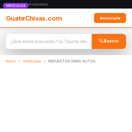
Anunciate con nosotros
VEHÍCULOS
GuateChivas.com
Anunciate
🔍 Buscar
Inicio
›
Vehículos
›
REPUESTOS PARA AUTOS