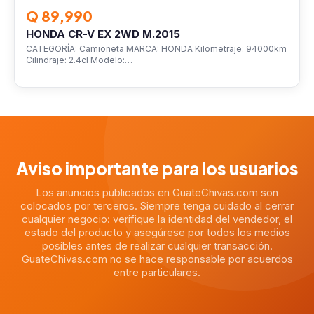
Q 89,990
HONDA CR-V EX 2WD M.2015
CATEGORÍA: Camioneta MARCA: HONDA Kilometraje: 94000km
Cilindraje: 2.4cl Modelo:…
Aviso importante para los usuarios
Los anuncios publicados en GuateChivas.com son
colocados por terceros. Siempre tenga cuidado al cerrar
cualquier negocio: verifique la identidad del vendedor, el
estado del producto y asegúrese por todos los medios
posibles antes de realizar cualquier transacción.
GuateChivas.com no se hace responsable por acuerdos
entre particulares.