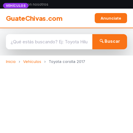
Anunciate con nosotros
VEHÍCULOS
GuateChivas.com
Anunciate
🔍 Buscar
Inicio
›
Vehículos
›
Toyota corolla 2017