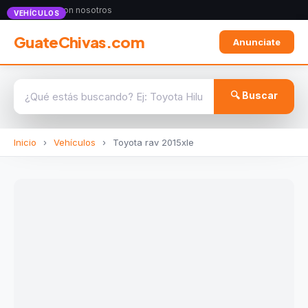
Anunciate con nosotros
VEHÍCULOS
GuateChivas.com
Anunciate
🔍 Buscar
Inicio
›
Vehículos
›
Toyota rav 2015xle