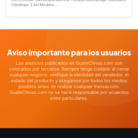
Cilindraje: 2.4cl Modelo:…
Aviso importante para los usuarios
Los anuncios publicados en GuateChivas.com son
colocados por terceros. Siempre tenga cuidado al cerrar
cualquier negocio: verifique la identidad del vendedor, el
estado del producto y asegúrese por todos los medios
posibles antes de realizar cualquier transacción.
GuateChivas.com no se hace responsable por acuerdos
entre particulares.