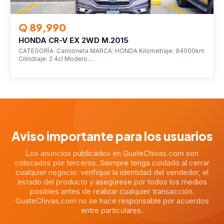
Q 89,990
HONDA CR-V EX 2WD M.2015
CATEGORÍA: Camioneta MARCA: HONDA Kilometraje: 94000km
Cilindraje: 2.4cl Modelo:…
Aviso importante para los usuarios
Los anuncios publicados en GuateChivas.com son
colocados por terceros. Siempre tenga cuidado al cerrar
cualquier negocio: verifique la identidad del vendedor, el
estado del producto y asegúrese por todos los medios
posibles antes de realizar cualquier transacción.
GuateChivas.com no se hace responsable por acuerdos
entre particulares.