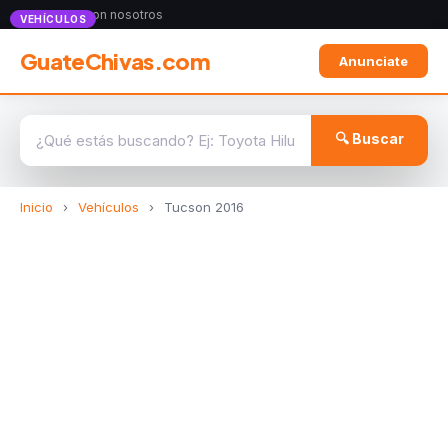
Anunciate con nosotros
VEHÍCULOS
GuateChivas.com
Anunciate
🔍 Buscar
Inicio
›
Vehículos
›
Tucson 2016