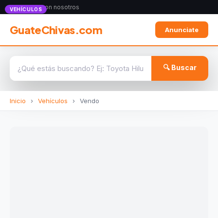
Anunciate con nosotros
VEHÍCULOS
GuateChivas.com
Anunciate
🔍 Buscar
Inicio
›
Vehículos
›
Vendo