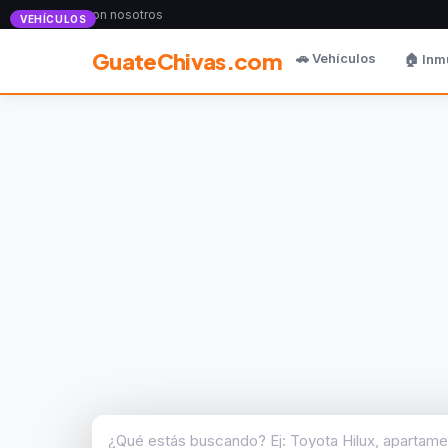
Anunciate con nosotros
VEHÍCULOS
GuateChivas.com
🚗 Vehículos
🏠 Inm