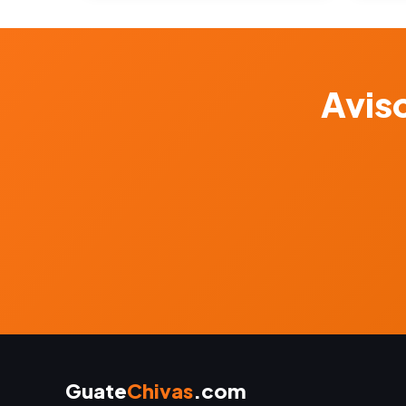
Aviso
Guate
Chivas
.com