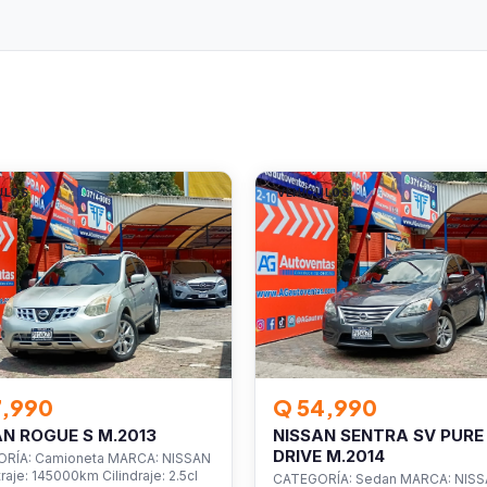
ULOS
VEHÍCULOS
7,990
Q 54,990
AN ROGUE S M.2013
NISSAN SENTRA SV PURE
DRIVE M.2014
RÍA: Camioneta MARCA: NISSAN
raje: 145000km Cilindraje: 2.5cl
CATEGORÍA: Sedan MARCA: NIS