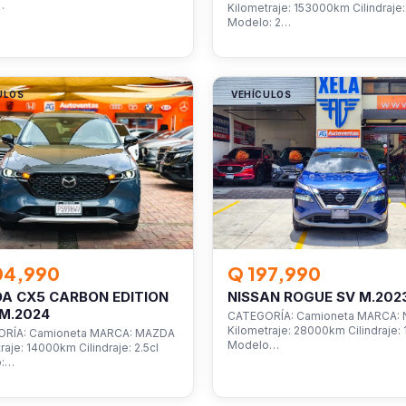
…
Kilometraje: 153000km Cilindraje: 
Modelo: 2…
ULOS
VEHÍCULOS
04,990
Q 197,990
A CX5 CARBON EDITION
NISSAN ROGUE SV M.202
M.2024
CATEGORÍA: Camioneta MARCA: 
Kilometraje: 28000km Cilindraje: 1
RÍA: Camioneta MARCA: MAZDA
Modelo…
raje: 14000km Cilindraje: 2.5cl
o:…