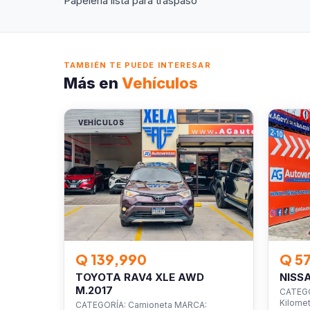
Papeleria lista para traspaso
TAMBIÉN TE PUEDE INTERESAR
Más en
Vehículos
VEHÍCULOS
VEHÍC
Q 139,990
Q 5
TOYOTA RAV4 XLE AWD
NISS
M.2017
CATEGO
Kilomet
CATEGORÍA: Camioneta MARCA: