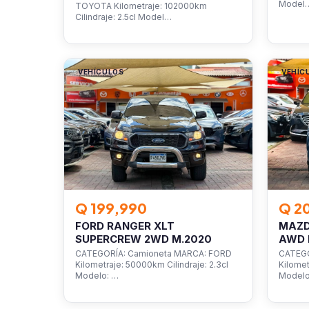
Model
TOYOTA Kilometraje: 102000km
Cilindraje: 2.5cl Model…
VEHÍCULOS
VEHÍC
Q 199,990
Q 2
FORD RANGER XLT
MAZD
SUPERCREW 2WD M.2020
AWD 
CATEGORÍA: Camioneta MARCA: FORD
CATEGO
Kilometraje: 50000km Cilindraje: 2.3cl
Kilomet
Modelo: …
Model