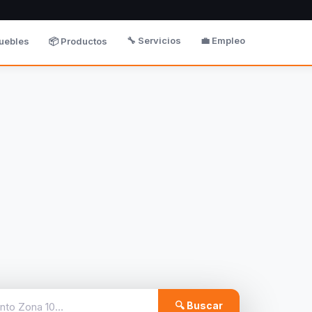
🔧 Servicios
💼 Empleo
uebles
📦 Productos
🔍 Buscar