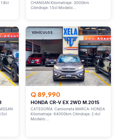
1.8cl
CHANGAN Kilometraje: 3000km
Cilindraje: 1.5cl Modelo…
VEHÍCULOS
Q 89,990
3
HONDA CR-V EX 2WD M.2015
NISSAN
CATEGORÍA: Camioneta MARCA: HONDA
.5cl
Kilometraje: 94000km Cilindraje: 2.4cl
Modelo:…