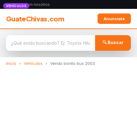
Anunciate con nosotros
VEHÍCULOS
GuateChivas.com
Anunciate
🔍 Buscar
Inicio
›
Vehículos
›
Vendo bonito bus 2003