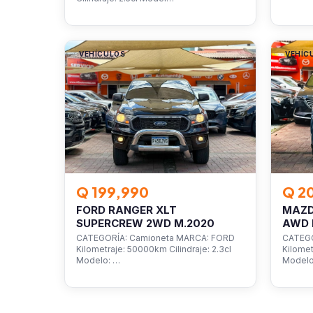
VEHÍCULOS
VEHÍC
Q 199,990
Q 2
FORD RANGER XLT
MAZD
SUPERCREW 2WD M.2020
AWD 
CATEGORÍA: Camioneta MARCA: FORD
CATEGO
Kilometraje: 50000km Cilindraje: 2.3cl
Kilomet
Modelo: …
Model