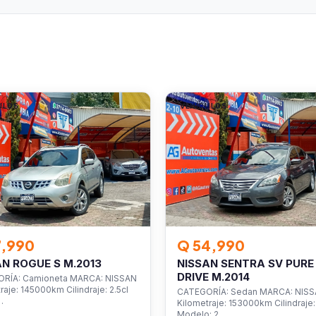
ULOS
VEHÍCULOS
7,990
Q 54,990
AN ROGUE S M.2013
NISSAN SENTRA SV PURE
DRIVE M.2014
RÍA: Camioneta MARCA: NISSAN
raje: 145000km Cilindraje: 2.5cl
CATEGORÍA: Sedan MARCA: NIS
…
Kilometraje: 153000km Cilindraje: 
Modelo: 2…