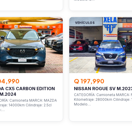
ULOS
VEHÍCULOS
04,990
Q 197,990
A CX5 CARBON EDITION
NISSAN ROGUE SV M.202
M.2024
CATEGORÍA: Camioneta MARCA: 
Kilometraje: 28000km Cilindraje: 1
RÍA: Camioneta MARCA: MAZDA
Modelo…
raje: 14000km Cilindraje: 2.5cl
o:…