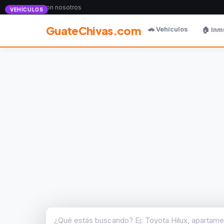
Anunciate con nosotros
VEHÍCULOS
GuateChivas.com
🚗 Vehículos
🏠 Inm