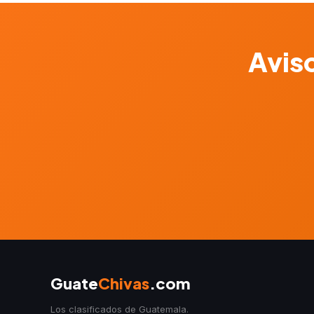
Aviso
Guate
Chivas
.com
Los clasificados de Guatemala.