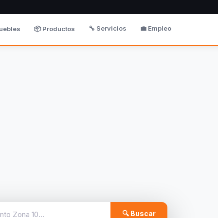
🔧 Servicios
💼 Empleo
uebles
📦 Productos
🔍 Buscar