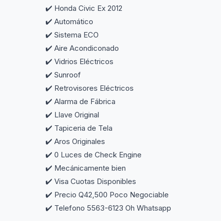
✔️ Honda Civic Ex 2012
✔️ Automático
✔️ Sistema ECO
✔️ Aire Acondiconado
✔️ Vidrios Eléctricos
✔️ Sunroof
✔️ Retrovisores Eléctricos
✔️ Alarma de Fábrica
✔️ Llave Original
✔️ Tapiceria de Tela
✔️ Aros Originales
✔️ 0 Luces de Check Engine
✔️ Mecánicamente bien
✔️ Visa Cuotas Disponibles
✔️ Precio Q42,500 Poco Negociable
✔️ Telefono 5563-6123 Oh Whatsapp