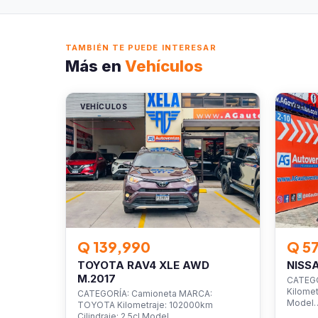
TAMBIÉN TE PUEDE INTERESAR
Más en
Vehículos
VEHÍCULOS
VEHÍC
Q 139,990
Q 5
TOYOTA RAV4 XLE AWD
NISS
M.2017
CATEGO
Kilomet
CATEGORÍA: Camioneta MARCA:
Model
TOYOTA Kilometraje: 102000km
Cilindraje: 2.5cl Model…