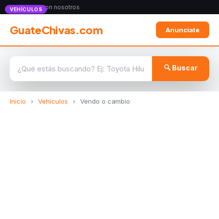
Anunciate con nosotros
VEHÍCULOS
GuateChivas.com
Anunciate
🔍 Buscar
Inicio
›
Vehículos
›
Vendo o cambio