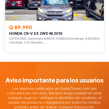
Q 89,990
HONDA CR-V EX 2WD M.2015
CATEGORÍA: Camioneta MARCA: HONDA Kilometraje: 94000km
Cilindraje: 2.4cl Modelo:…
Aviso importante para los usuarios
Los anuncios publicados en GuateChivas.com son
colocados por terceros. Siempre tenga cuidado al cerrar
cualquier negocio: verifique la identidad del vendedor, el
estado del producto y asegúrese por todos los medios
posibles antes de realizar cualquier transacción.