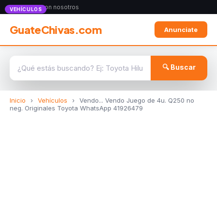
Anunciate con nosotros
VEHÍCULOS
GuateChivas.com
Anunciate
🔍 Buscar
Inicio
›
Vehículos
›
Vendo... Vendo Juego de 4u. Q250 no
neg. Originales Toyota WhatsApp 41926479