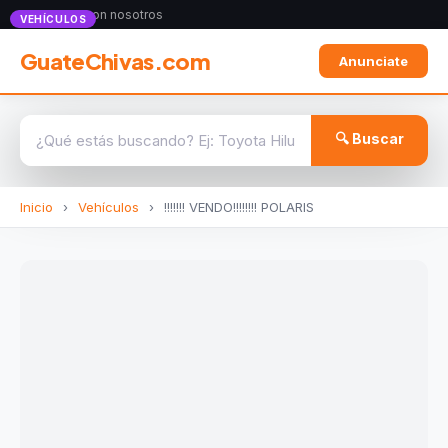
Anunciate con nosotros
VEHÍCULOS
GuateChivas.com
Anunciate
🔍 Buscar
Inicio
›
Vehículos
›
!!!!!!! VENDO!!!!!!!! POLARIS