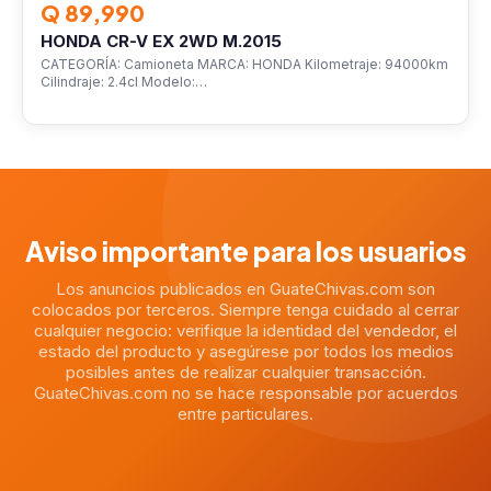
Q 89,990
HONDA CR-V EX 2WD M.2015
CATEGORÍA: Camioneta MARCA: HONDA Kilometraje: 94000km
Cilindraje: 2.4cl Modelo:…
Aviso importante para los usuarios
Los anuncios publicados en GuateChivas.com son
colocados por terceros. Siempre tenga cuidado al cerrar
cualquier negocio: verifique la identidad del vendedor, el
estado del producto y asegúrese por todos los medios
posibles antes de realizar cualquier transacción.
GuateChivas.com no se hace responsable por acuerdos
entre particulares.