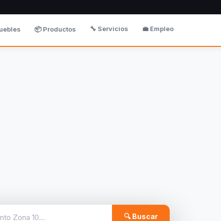
🔧 Servicios
💼 Empleo
uebles
📦 Productos
🔍 Buscar