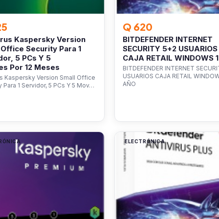
25
Q 620
irus Kaspersky Version
BITDEFENDER INTERNET
 Office Security Para 1
SECURITY 5+2 USUARIOS
dor, 5 PCs Y 5
CAJA RETAIL WINDOWS 
es Por 12 Meses
BITDEFENDER INTERNET SECURI
USUARIOS CAJA RETAIL WINDOW
us Kaspersky Version Small Office
AÑO
y Para 1 Servidor, 5 PCs Y 5 Mov…
RÓNICA
ELECTRÓNICA