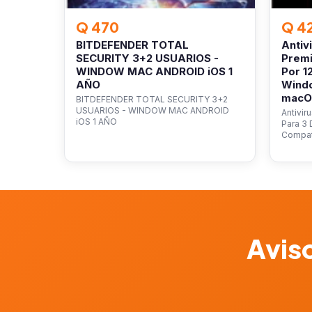
Q 470
Q 4
BITDEFENDER TOTAL
Antiv
SECURITY 3+2 USUARIOS -
Premi
WINDOW MAC ANDROID iOS 1
Por 1
AÑO
Wind
macOS
BITDEFENDER TOTAL SECURITY 3+2
USUARIOS - WINDOW MAC ANDROID
Antivir
iOS 1 AÑO
Para 3 
Compat
Aviso