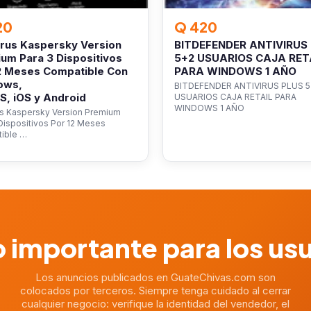
20
Q 420
irus Kaspersky Version
BITDEFENDER ANTIVIRUS
um Para 3 Dispositivos
5+2 USUARIOS CAJA RET
2 Meses Compatible Con
PARA WINDOWS 1 AÑO
ows,
BITDEFENDER ANTIVIRUS PLUS 5
, iOS y Android
USUARIOS CAJA RETAIL PARA
WINDOWS 1 AÑO
us Kaspersky Version Premium
Dispositivos Por 12 Meses
ible …
 importante para los us
Los anuncios publicados en GuateChivas.com son
colocados por terceros. Siempre tenga cuidado al cerrar
cualquier negocio: verifique la identidad del vendedor, el