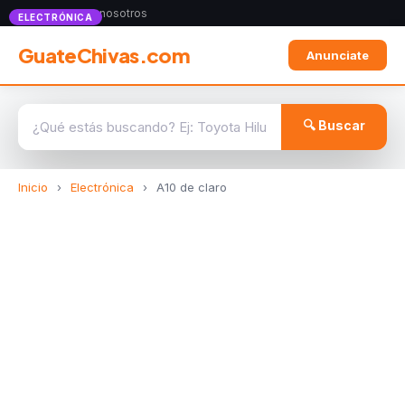
Anunciate con nosotros
ELECTRÓNICA
GuateChivas.com
Anunciate
🔍 Buscar
Inicio
›
Electrónica
›
A10 de claro