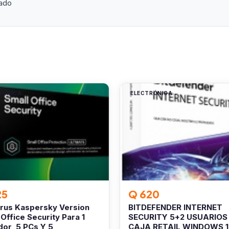
lado
RÓNICA
ELECTRÓNICA
25
Q 620
irus Kaspersky Version
BITDEFENDER INTERNET
 Office Security Para 1
SECURITY 5+2 USUARIOS
dor, 5 PCs Y 5
CAJA RETAIL WINDOWS 