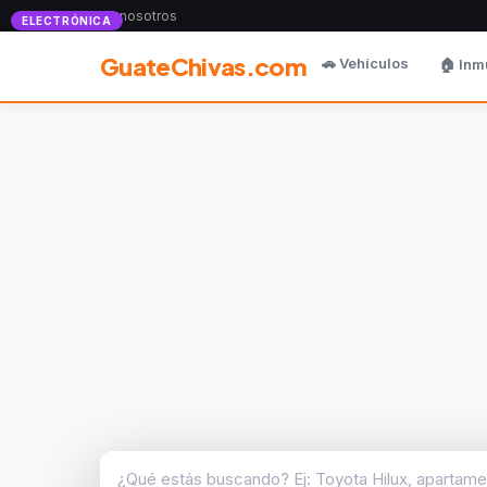
Anunciate con nosotros
ELECTRÓNICA
GuateChivas.com
🚗 Vehículos
🏠 Inm