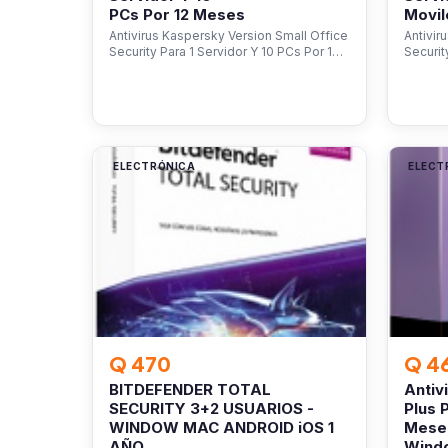
PCs Por 12 Meses
Movil
Antivirus Kaspersky Version Small Office
Antivir
Security Para 1 Servidor Y 10 PCs Por 1…
Securit
ELECTRÓNICA
ELECT
Q 470
Q 4
BITDEFENDER TOTAL
Antiv
SECURITY 3+2 USUARIOS -
Plus 
WINDOW MAC ANDROID iOS 1
Mese
AÑO
Wind