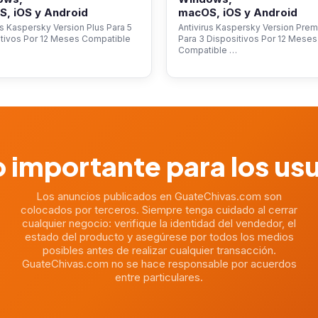
, iOS y Android
macOS, iOS y Android
us Kaspersky Version Plus Para 5
Antivirus Kaspersky Version Pre
itivos Por 12 Meses Compatible
Para 3 Dispositivos Por 12 Meses
Compatible …
 importante para los us
Los anuncios publicados en GuateChivas.com son
colocados por terceros. Siempre tenga cuidado al cerrar
cualquier negocio: verifique la identidad del vendedor, el
estado del producto y asegúrese por todos los medios
posibles antes de realizar cualquier transacción.
GuateChivas.com no se hace responsable por acuerdos
entre particulares.