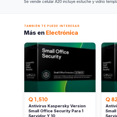
Se vende celular A20 incluye estuche y vidrio temp
TAMBIÉN TE PUEDE INTERESAR
Más en
Electrónica
ELECTRÓNICA
ELECT
Q 1,510
Q 8
Antivirus Kaspersky Version
Antiv
Small Office Security Para 1
Small
Servidor Y 10
Servi