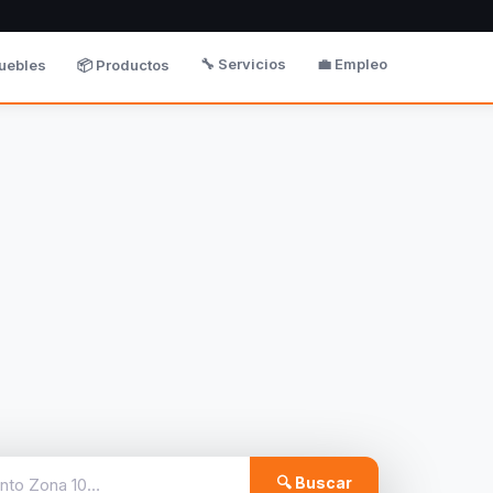
🔧 Servicios
💼 Empleo
uebles
📦 Productos
🔍 Buscar