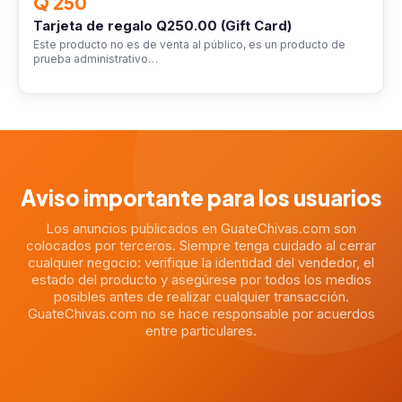
Q 250
Tarjeta de regalo Q250.00 (Gift Card)
Este producto no es de venta al público, es un producto de
prueba administrativo…
Aviso importante para los usuarios
Los anuncios publicados en GuateChivas.com son
colocados por terceros. Siempre tenga cuidado al cerrar
cualquier negocio: verifique la identidad del vendedor, el
estado del producto y asegúrese por todos los medios
posibles antes de realizar cualquier transacción.
GuateChivas.com no se hace responsable por acuerdos
entre particulares.