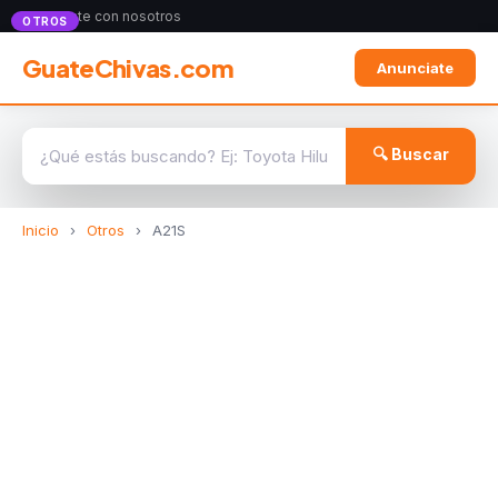
Anunciate con nosotros
OTROS
GuateChivas.com
Anunciate
🔍 Buscar
Inicio
›
Otros
›
A21S