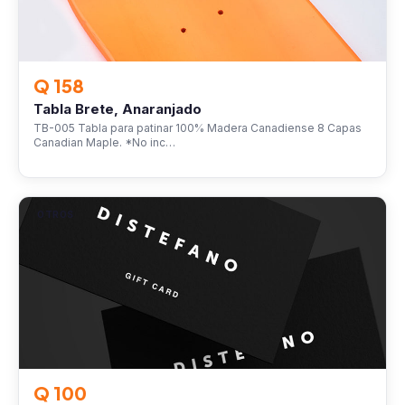
Q 158
Tabla Brete, Anaranjado
TB-005 Tabla para patinar 100% Madera Canadiense 8 Capas
Canadian Maple. *No inc…
OTROS
Q 100