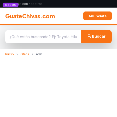
Anunciate con nosotros
OTROS
GuateChivas.com
Anunciate
🔍 Buscar
Inicio
›
Otros
›
A30