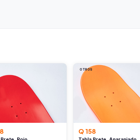
S
OTROS
58
Q 158
 Brete, Rojo
Tabla Brete, Anaranjado