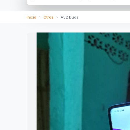
Inicio
›
Otros
›
A52 Duos