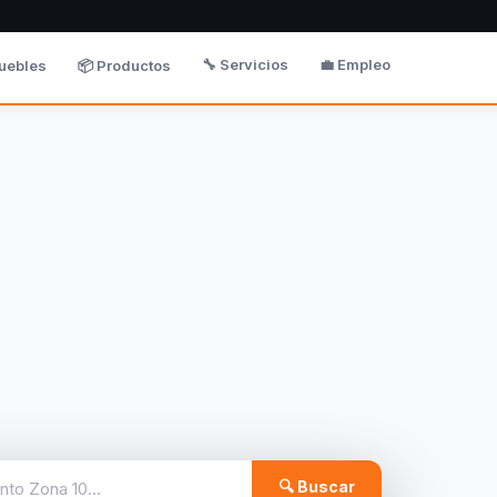
🔧 Servicios
💼 Empleo
uebles
📦 Productos
🔍 Buscar