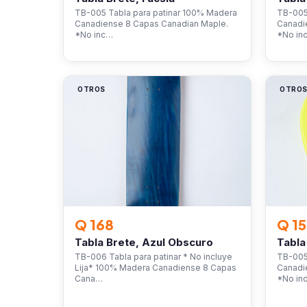
TB-005 Tabla para patinar 100% Madera
TB-005
Canadiense 8 Capas Canadian Maple.
Canadi
*No inc…
*No in
OTROS
OTRO
Q 168
Q 1
Tabla Brete, Azul Obscuro
Tabla
TB-006 Tabla para patinar * No incluye
TB-005
Lija* 100% Madera Canadiense 8 Capas
Canadi
Cana…
*No in