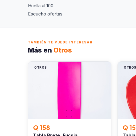
Huella al 100
Escucho ofertas
TAMBIÉN TE PUEDE INTERESAR
Más en
Otros
OTROS
OTRO
Q 158
Q 1
Tabla Brete, Fucsia
Tabla