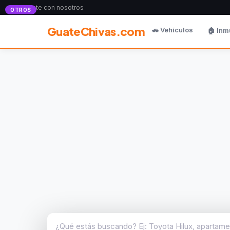
Anunciate con nosotros
OTROS
GuateChivas.com
🚗 Vehículos
🏠 Inm