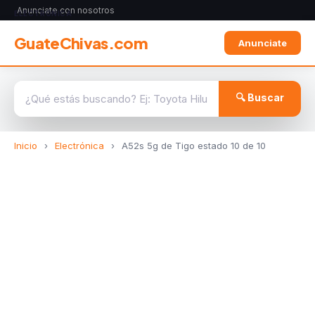
Anunciate con nosotros
ELECTRÓNICA
GuateChivas.com
Anunciate
🔍 Buscar
Inicio
›
Electrónica
›
A52s 5g de Tigo estado 10 de 10