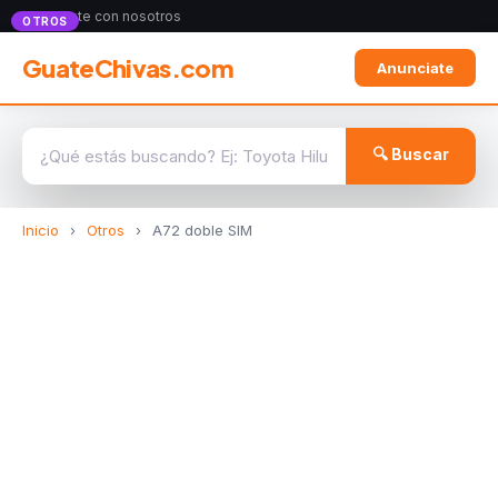
Anunciate con nosotros
OTROS
GuateChivas.com
Anunciate
🔍 Buscar
Inicio
›
Otros
›
A72 doble SIM