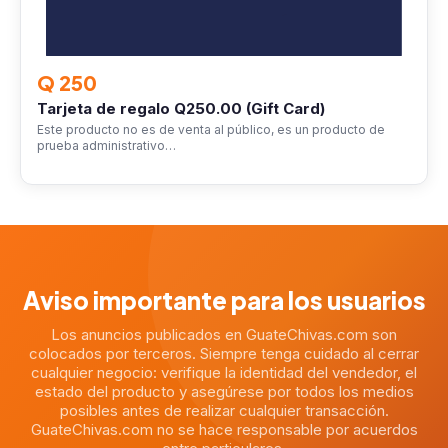
Q 250
Tarjeta de regalo Q250.00 (Gift Card)
Este producto no es de venta al público, es un producto de
prueba administrativo…
Aviso importante para los usuarios
Los anuncios publicados en GuateChivas.com son
colocados por terceros. Siempre tenga cuidado al cerrar
cualquier negocio: verifique la identidad del vendedor, el
estado del producto y asegúrese por todos los medios
posibles antes de realizar cualquier transacción.
GuateChivas.com no se hace responsable por acuerdos