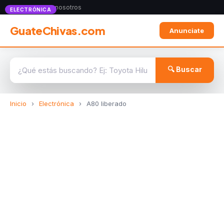
Anunciate con nosotros
ELECTRÓNICA
GuateChivas.com
Anunciate
🔍 Buscar
Inicio
›
Electrónica
›
A80 liberado