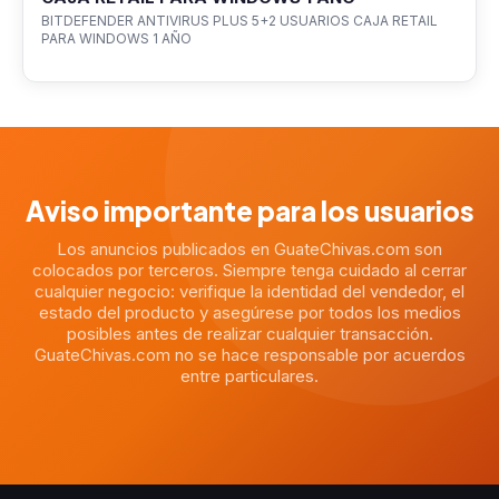
BITDEFENDER ANTIVIRUS PLUS 5+2 USUARIOS CAJA RETAIL
PARA WINDOWS 1 AÑO
Aviso importante para los usuarios
Los anuncios publicados en GuateChivas.com son
colocados por terceros. Siempre tenga cuidado al cerrar
cualquier negocio: verifique la identidad del vendedor, el
estado del producto y asegúrese por todos los medios
posibles antes de realizar cualquier transacción.
GuateChivas.com no se hace responsable por acuerdos
entre particulares.