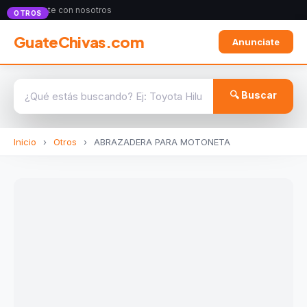
Anunciate con nosotros
OTROS
GuateChivas.com
Anunciate
🔍 Buscar
Inicio
›
Otros
›
ABRAZADERA PARA MOTONETA