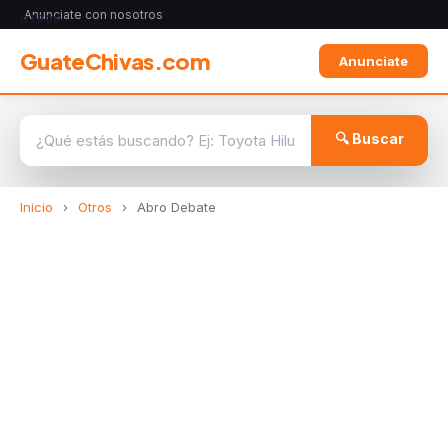
Anunciate con nosotros
OTROS
GuateChivas.com
Anunciate
🔍 Buscar
Inicio
›
Otros
›
Abro Debate