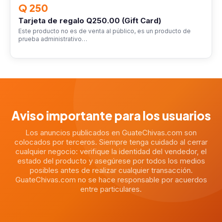
Q 250
Tarjeta de regalo Q250.00 (Gift Card)
Este producto no es de venta al público, es un producto de
prueba administrativo…
Aviso importante para los usuarios
Los anuncios publicados en GuateChivas.com son
colocados por terceros. Siempre tenga cuidado al cerrar
cualquier negocio: verifique la identidad del vendedor, el
estado del producto y asegúrese por todos los medios
posibles antes de realizar cualquier transacción.
GuateChivas.com no se hace responsable por acuerdos
entre particulares.