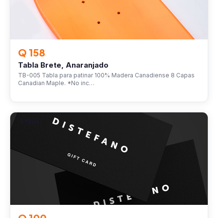
Q 158
Tabla Brete, Anaranjado
TB-005 Tabla para patinar 100% Madera Canadiense 8 Capas
Canadian Maple. *No inc…
OTROS
Q 100