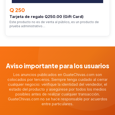
Q 250
Tarjeta de regalo Q250.00 (Gift Card)
Este producto no es de venta al público, es un producto de
prueba administrativo…
Aviso importante para los usuarios
Los anuncios publicados en GuateChivas.com son
colocados por terceros. Siempre tenga cuidado al cerrar
cualquier negocio: verifique la identidad del vendedor, el
estado del producto y asegúrese por todos los medios
posibles antes de realizar cualquier transacción.
GuateChivas.com no se hace responsable por acuerdos
entre particulares.